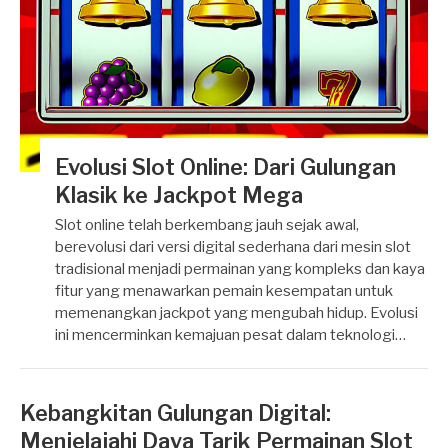
Evolusi Slot Online: Dari Gulungan
Klasik ke Jackpot Mega
Slot online telah berkembang jauh sejak awal,
berevolusi dari versi digital sederhana dari mesin slot
tradisional menjadi permainan yang kompleks dan kaya
fitur yang menawarkan pemain kesempatan untuk
memenangkan jackpot yang mengubah hidup. Evolusi
ini mencerminkan kemajuan pesat dalam teknologi…
Kebangkitan Gulungan Digital:
Menjelajahi Daya Tarik Permainan Slot