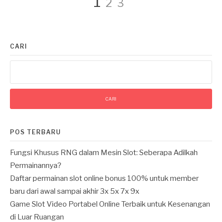
Paginasi
Laman
1
2
3
pos
CARI
Cari
untuk:
POS TERBARU
Fungsi Khusus RNG dalam Mesin Slot: Seberapa Adilkah
Permainannya?
Daftar permainan slot online bonus 100% untuk member
baru dari awal sampai akhir 3x 5x 7x 9x
Game Slot Video Portabel Online Terbaik untuk Kesenangan
di Luar Ruangan