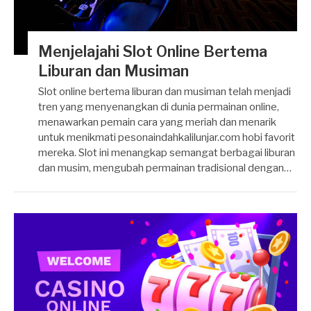
Menjelajahi Slot Online Bertema
Liburan dan Musiman
Slot online bertema liburan dan musiman telah menjadi
tren yang menyenangkan di dunia permainan online,
menawarkan pemain cara yang meriah dan menarik
untuk menikmati pesonaindahkalilunjar.com hobi favorit
mereka. Slot ini menangkap semangat berbagai liburan
dan musim, mengubah permainan tradisional dengan…