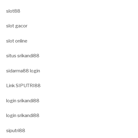
slot88
slot gacor
slot online
situs srikandi88
sidarma88 login
Link SIPUTRI88
login srikandi88
login srikandi88
siputri88