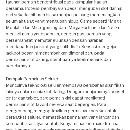
taruhan pemain berkontribusi pada kumpulan hadiah
bersama. Potensi pembayaran besar mengubah slot daring
dari sekadar hiburan biasa menjadi peluang memenangkan
sejumlah uang yang mengubah hidup. Game seperti “Mega
Moolah” dari Microgaming dan “Mega Fortune” dari NetEnt
menjadi nama yang populer, dengan para pemain yang
bersemangat memutar gulungan dengan harapan
mendapatkan jackpot yang sulit diraih. Sensasi mengejar
jackpot besar ini menambahkan dimensi baru pada
permainan slot daring, membuatnya lebih menarik dari
sebelumnya.
Dampak Permainan Seluler
Munculnya teknologi seluler membawa perubahan signifikan
lainnya dalam dunia slot daring. Dengan menjamurnya ponsel
pintar dan tablet, para pemain kini dapat menikmati
permainan slot favorit mereka saat bepergian. Para
pengembang mengoptimalkan permainan mereka untuk
perangkat seluler, memastikan permainan yang lancar dan
kompatibilitas layar sentuh. Kenyamanan bermain di mana
saja, kapan saja, semakin mendorong popularitas slot daring.