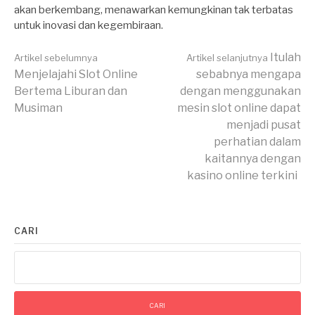
akan berkembang, menawarkan kemungkinan tak terbatas
untuk inovasi dan kegembiraan.
Lanjut
Itulah
Artikel sebelumnya
Artikel selanjutnya
Menjelajahi Slot Online
sebabnya mengapa
Bertema Liburan dan
dengan menggunakan
Membaca
Musiman
mesin slot online dapat
menjadi pusat
perhatian dalam
kaitannya dengan
kasino online terkini
CARI
Cari
untuk: