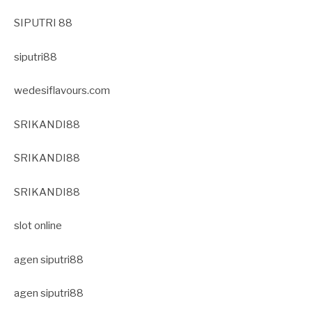
SIPUTRI 88
siputri88
wedesiflavours.com
SRIKANDI88
SRIKANDI88
SRIKANDI88
slot online
agen siputri88
agen siputri88