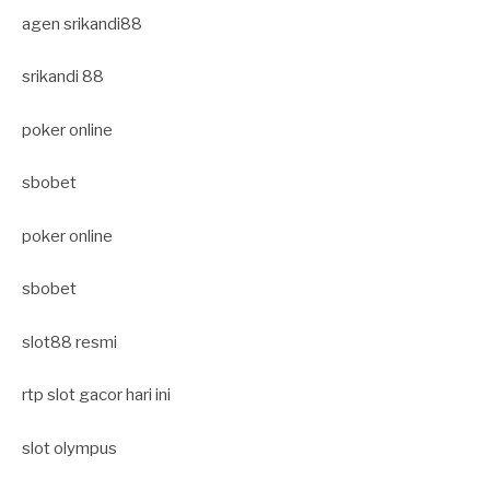
agen srikandi88
srikandi 88
poker online
sbobet
poker online
sbobet
slot88 resmi
rtp slot gacor hari ini
slot olympus