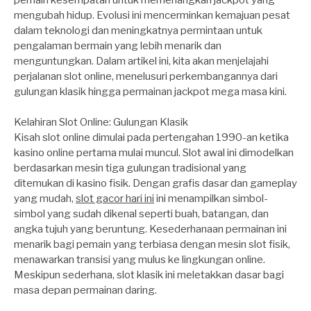
mengubah hidup. Evolusi ini mencerminkan kemajuan pesat
dalam teknologi dan meningkatnya permintaan untuk
pengalaman bermain yang lebih menarik dan
menguntungkan. Dalam artikel ini, kita akan menjelajahi
perjalanan slot online, menelusuri perkembangannya dari
gulungan klasik hingga permainan jackpot mega masa kini.
Kelahiran Slot Online: Gulungan Klasik
Kisah slot online dimulai pada pertengahan 1990-an ketika
kasino online pertama mulai muncul. Slot awal ini dimodelkan
berdasarkan mesin tiga gulungan tradisional yang
ditemukan di kasino fisik. Dengan grafis dasar dan gameplay
yang mudah,
slot gacor hari ini
ini menampilkan simbol-
simbol yang sudah dikenal seperti buah, batangan, dan
angka tujuh yang beruntung. Kesederhanaan permainan ini
menarik bagi pemain yang terbiasa dengan mesin slot fisik,
menawarkan transisi yang mulus ke lingkungan online.
Meskipun sederhana, slot klasik ini meletakkan dasar bagi
masa depan permainan daring.