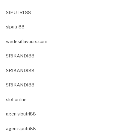
SIPUTRI 88
siputri88
wedesiflavours.com
SRIKANDI88
SRIKANDI88
SRIKANDI88
slot online
agen siputri88
agen siputri88