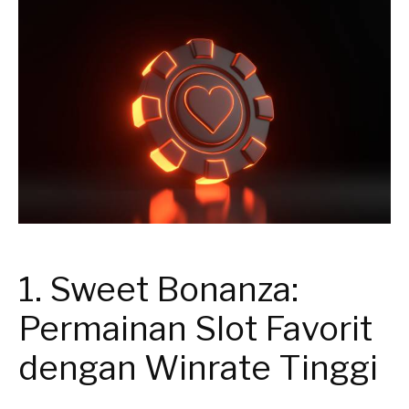
1. Sweet Bonanza:
Permainan Slot Favorit
dengan Winrate Tinggi