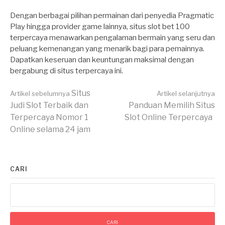
Dengan berbagai pilihan permainan dari penyedia Pragmatic
Play hingga provider game lainnya, situs slot bet 100
terpercaya menawarkan pengalaman bermain yang seru dan
peluang kemenangan yang menarik bagi para pemainnya.
Dapatkan keseruan dan keuntungan maksimal dengan
bergabung di situs terpercaya ini.
Lanjut
Situs
Artikel sebelumnya
Artikel selanjutnya
Judi Slot Terbaik dan
Panduan Memilih Situs
Terpercaya Nomor 1
Slot Online Terpercaya
Membaca
Online selama 24 jam
CARI
Cari
untuk: