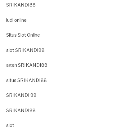
SRIKANDI88
judi online
Situs Slot Online
slot SRIKANDI88
agen SRIKANDI88
situs SRIKANDI88
SRIKANDI 88
SRIKANDI88
slot