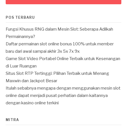
POS TERBARU
Fungsi Khusus RNG dalam Mesin Slot: Seberapa Adilkah
Permainannya?
Daftar permainan slot online bonus 100% untuk member
baru dari awal sampai akhir 3x 5x 7x 9x
Game Slot Video Portabel Online Terbaik untuk Kesenangan
di Luar Ruangan
Situs Slot RTP Tertinggi: Pilihan Terbaik untuk Menang
Maxwin dan Jackpot Besar
Itulah sebabnya mengapa dengan menggunakan mesin slot
online dapat menjadi pusat perhatian dalam kaitannya
dengan kasino online terkini
MITRA