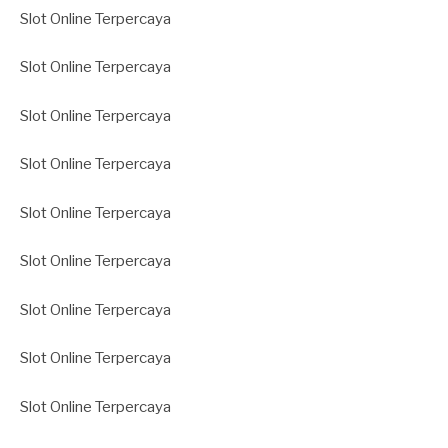
Slot Online Terpercaya
Slot Online Terpercaya
Slot Online Terpercaya
Slot Online Terpercaya
Slot Online Terpercaya
Slot Online Terpercaya
Slot Online Terpercaya
Slot Online Terpercaya
Slot Online Terpercaya