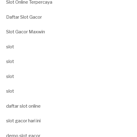
Slot Online Terpercaya
Daftar Slot Gacor
Slot Gacor Maxwin
slot
slot
slot
slot
daftar slot online
slot gacor hari ini
demo slot gacor