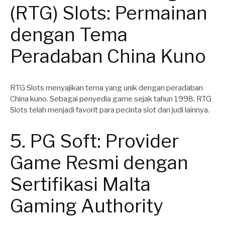
(RTG) Slots: Permainan
dengan Tema
Peradaban China Kuno
RTG Slots menyajikan tema yang unik dengan peradaban
China kuno. Sebagai penyedia game sejak tahun 1998, RTG
Slots telah menjadi favorit para pecinta slot dan judi lainnya.
5. PG Soft: Provider
Game Resmi dengan
Sertifikasi Malta
Gaming Authority