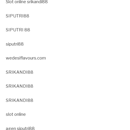
Slot online srikandi88
SIPUTRI88
SIPUTRI 88
siputri88
wedesiflavours.com
SRIKANDI88
SRIKANDI88
SRIKANDI88
slot online
agen siputri88