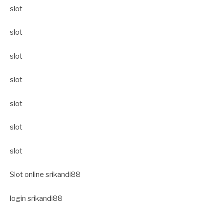
slot
slot
slot
slot
slot
slot
slot
Slot online srikandi88
login srikandi88