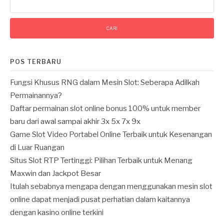
untuk:
POS TERBARU
Fungsi Khusus RNG dalam Mesin Slot: Seberapa Adilkah
Permainannya?
Daftar permainan slot online bonus 100% untuk member
baru dari awal sampai akhir 3x 5x 7x 9x
Game Slot Video Portabel Online Terbaik untuk Kesenangan
di Luar Ruangan
Situs Slot RTP Tertinggi: Pilihan Terbaik untuk Menang
Maxwin dan Jackpot Besar
Itulah sebabnya mengapa dengan menggunakan mesin slot
online dapat menjadi pusat perhatian dalam kaitannya
dengan kasino online terkini