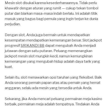
Mesin slot disukai karena kesederhanaannya. Tidak perlu
khawatir dengan aturan yang rumit — cukup tekan tombol
putar dan biarkan masa-masa indah berlalu. Ini adalah titik
masuk yang bagus bagi pemula yang ingin terjun ke dunia
perjudian.
Dengan slot, Anda juga bermain untuk mendapatkan
kesempatan mendapatkan kemenangan besar. Slot jackpot
progresif
SRIKANDI 88
dapat mengubah Anda menjadi
jutawan dengan satu putaran. Peluang memenangkan
jackpot mesin slot mungkin kecil, namun kemungkinan
kemenangan yang mengubah hidup adalah daya tarik yang
kuat.
Selain itu, slot menawarkan opsi taruhan yang fleksibel. Baik
Anda seorang pemain papan atas atau pemain yang hemat
anggaran, selalu ada mesin yang tersedia untuk Anda.
Sekarang, jika Anda mencari peluang permainan meja kasino
terbaik, permainan meja adalah tempatnya. Tindakan Anda