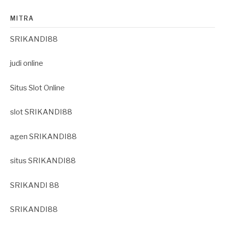
MITRA
SRIKANDI88
judi online
Situs Slot Online
slot SRIKANDI88
agen SRIKANDI88
situs SRIKANDI88
SRIKANDI 88
SRIKANDI88